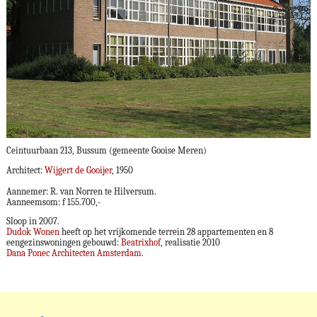
Ceintuurbaan 213, Bussum (gemeente Gooise Meren)
Architect:
Wijgert de Gooijer
, 1950
Aannemer: R. van Norren te Hilversum.
Aanneemsom: f 155.700,-
Sloop in 2007.
Dudok Wonen
heeft op het vrijkomende terrein 28 appartementen en 8
eengezinswoningen gebouwd:
Beatrixhof
, realisatie 2010
Dana Ponec Architecten Amsterdam
.