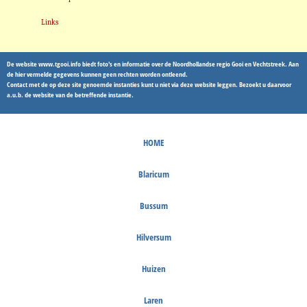
Links
De website www.tgooi.info biedt foto's en informatie over de Noordhollandse regio Gooi en Vechtstreek. Aan
de hier vermelde gegevens kunnen geen rechten worden ontleend.
Contact met de op deze site genoemde instanties kunt u niet via deze website leggen. Bezoekt u daarvoor
a.u.b. de website van de betreffende instantie.
HOME
Blaricum
Bussum
Hilversum
Huizen
Laren