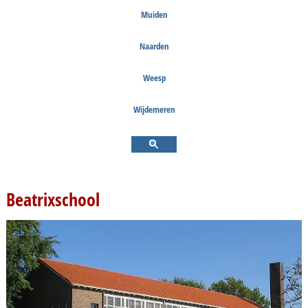
Muiden
Naarden
Weesp
Wijdemeren
Beatrixschool