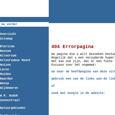
Ga verder
Overzicht
Sitemap
404 Errorpagina
Blaricum
Bussum
De pagina die u wilt bezoeken besta
Hilversum
Mogelijk dat u een verouderde hyper
Hilversumse Meent
Het kan ook zijn, dat er een foute 
Huizen
Excuses voor het ongemak!
Laren
Ga naar de hoofdpagina van deze si
Muiden
Naarden
gebruik een van de links aan de lin
Weesp
of
Wijdemeren
zoek met Google in de website:
W.M. Dudok
Zonnestraal
Natuurgebieden