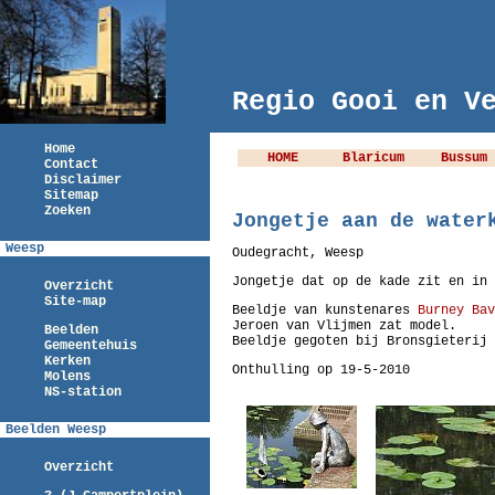
Regio Gooi en V
Home
HOME
Blaricum
Bussum
Contact
Disclaimer
Sitemap
Zoeken
Jongetje aan de water
Weesp
Oudegracht, Weesp
Jongetje dat op de kade zit en in 
Overzicht
Site-map
Beeldje van kunstenares
Burney Bav
Jeroen van Vlijmen zat model.
Beelden
Beeldje gegoten bij Bronsgieterij 
Gemeentehuis
Kerken
Onthulling op 19-5-2010
Molens
NS-station
Beelden Weesp
Overzicht