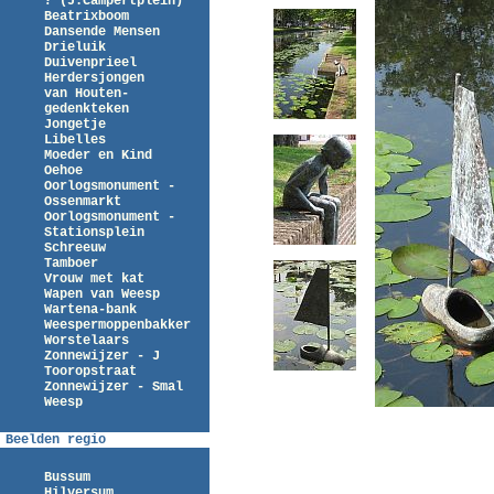
? (J.Campertplein)
Beatrixboom
Dansende Mensen
Drieluik
Duivenprieel
Herdersjongen
van Houten-
gedenkteken
Jongetje
Libelles
Moeder en Kind
Oehoe
Oorlogsmonument -
Ossenmarkt
Oorlogsmonument -
Stationsplein
Schreeuw
Tamboer
Vrouw met kat
Wapen van Weesp
Wartena-bank
Weespermoppenbakker
Worstelaars
Zonnewijzer - J
Tooropstraat
Zonnewijzer - Smal
Weesp
Beelden regio
Bussum
Hilversum