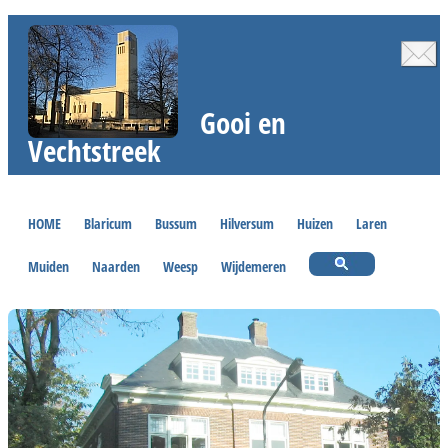
Gooi en
Vechtstreek
HOME
Blaricum
Bussum
Hilversum
Huizen
Laren
Muiden
Naarden
Weesp
Wijdemeren