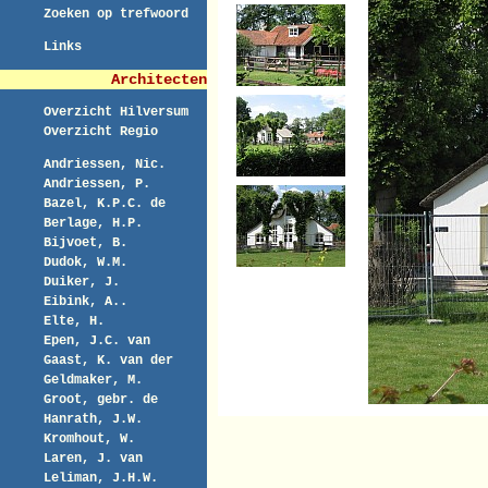
Zoeken op trefwoord
Links
Architecten
Overzicht Hilversum
Overzicht Regio
Andriessen, Nic.
Andriessen, P.
Bazel, K.P.C. de
Berlage, H.P.
Bijvoet, B.
Dudok, W.M.
Duiker, J.
Eibink, A..
Elte, H.
Epen, J.C. van
Gaast, K. van der
Geldmaker, M.
Groot, gebr. de
Hanrath, J.W.
Kromhout, W.
Laren, J. van
Leliman, J.H.W.