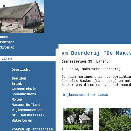
Home
Contact
Sitemap
vm Boerderij "De Maat
Laren
Eemnesserweg 35, Laren.
19e eeuw, saksische boerderij
Overzicht
De naam herinnert aan de oprichtin
Beelden
Cornelis Backer (Larenberg) en not
Brink
Backer was directeur van het noord
Gemeentehuis
Johanneskerk
Rijksmonument nr 23938
Molen
Museum Hofland
Rijksmonumenten
St. Jansbasiliek
Watertoren
Zoeken op straatnaam