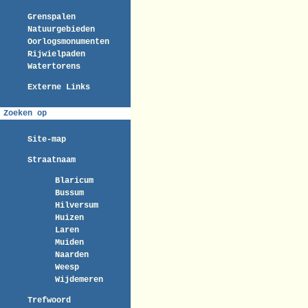
Grenspalen
Natuurgebieden
Oorlogsmonumenten
Rijwielpaden
Watertorens
Externe Links
Zoeken op
Site-map
Straatnaam
Blaricum
Bussum
Hilversum
Huizen
Laren
Muiden
Naarden
Weesp
Wijdemeren
Trefwoord