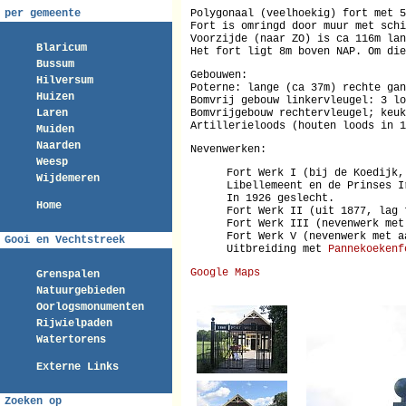
Polygonaal (veelhoekig) fort met 5
per gemeente
Fort is omringd door muur met schi
Voorzijde (naar ZO) is ca 116m lan
Blaricum
Het fort ligt 8m boven NAP. Om die
Bussum
Gebouwen:
Hilversum
Poterne: lange (ca 37m) rechte gan
Huizen
Bomvrij gebouw linkervleugel: 3 lo
Bomvrijgebouw rechtervleugel; keuk
Laren
Artillerieloods (houten loods in 1
Muiden
Naarden
Nevenwerken:
Weesp
Fort Werk I (bij de Koedijk,
Wijdemeren
Libellemeent en de Prinses I
In 1926 geslecht.
Home
Fort Werk II (uit 1877, lag 
Fort Werk III (nevenwerk me
Fort Werk V (nevenwerk met a
Gooi en Vechtstreek
Uitbreiding met
Pannekoekenf
Google Maps
Grenspalen
Natuurgebieden
Oorlogsmonumenten
Rijwielpaden
Watertorens
Externe Links
Zoeken op