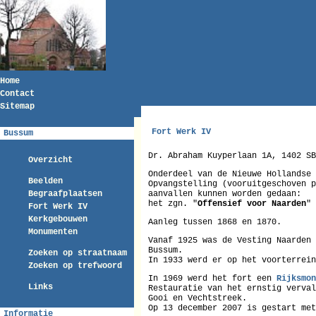
Home
Contact
Sitemap
Fort Werk IV
Bussum
Dr. Abraham Kuyperlaan 1A, 1402 SB
Overzicht
Onderdeel van de Nieuwe Hollandse 
Beelden
Opvangstelling (vooruitgeschoven p
Begraafplaatsen
aanvallen kunnen worden gedaan:
het zgn. "
Offensief voor Naarden
"
Fort Werk IV
Kerkgebouwen
Aanleg tussen 1868 en 1870.
Monumenten
Vanaf 1925 was de Vesting Naarden 
Bussum.
Zoeken op straatnaam
In 1933 werd er op het voorterrein
Zoeken op trefwoord
In 1969 werd het fort een
Rijksmon
Links
Restauratie van het ernstig verval
Gooi en Vechtstreek.
Op 13 december 2007 is gestart met
Informatie