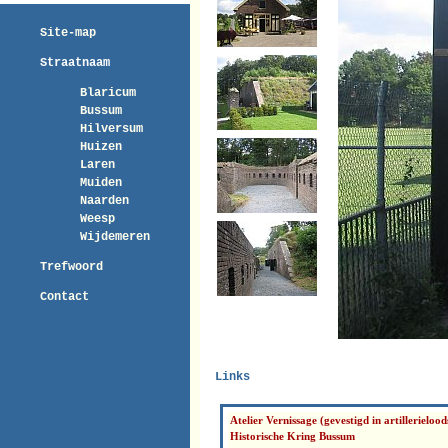
Site-map
Straatnaam
Blaricum
Bussum
Hilversum
Huizen
Laren
Muiden
Naarden
Weesp
Wijdemeren
Trefwoord
Contact
Links
Atelier Vernissage (gevestigd in artillerielood
Historische Kring Bussum