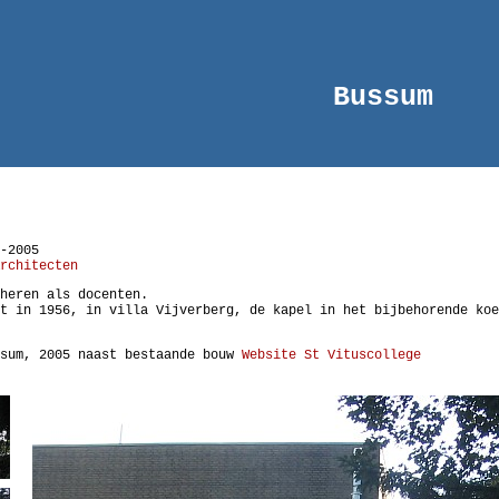
Bussum
-2005
rchitecten
heren als docenten.
t in 1956, in villa Vijverberg, de kapel in het bijbehorende koe
ssum, 2005 naast bestaande bouw
Website St Vituscollege