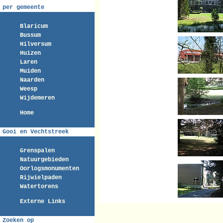
per gemeente
Blaricum
Bussum
Hilversum
Huizen
Laren
Muiden
Naarden
Weesp
Wijdemeren
Home
Gooi en Vechtstreek
Grenspalen
Natuurgebieden
Oorlogsmonumenten
Rijwielpaden
Watertorens
Externe Links
Zoeken op