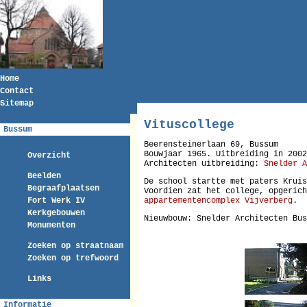
Home
Contact
Sitemap
Vituscollege
Bussum
Beerensteinerlaan 69, Bussum
Bouwjaar 1965. Uitbreiding in 2002
Overzicht
Architecten uitbreiding:
Snelder A
Beelden
De school startte met paters Kruis
Begraafplaatsen
Voordien zat het college, opgerich
Fort Werk IV
appartementencomplex Vijverberg
.
Kerkgebouwen
Nieuwbouw: Snelder Architecten Bu
Monumenten
Zoeken op straatnaam
Zoeken op trefwoord
Links
Informatie