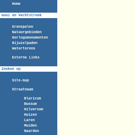
Home
Gooi en Vechtstreek
Grenspalen
Natuurgebieden
Oorlogsmonumenten
Rijwielpaden
Watertorens
Externe Links
Zoeken op
Site-map
Straatnaam
Blaricum
Bussum
Hilversum
Huizen
Laren
Muiden
Naarden