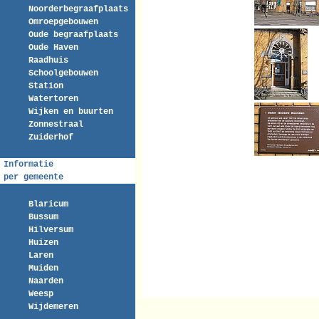
Noorderbegraafplaats
Omroepgebouwen
Oude begraafplaats
Oude Haven
Raadhuis
Schoolgebouwen
Station
Watertoren
Wijken en buurten
Zonnestraal
Zuiderhof
Informatie
per gemeente
Blaricum
Bussum
Hilversum
Huizen
Laren
Muiden
Naarden
Weesp
Wijdemeren