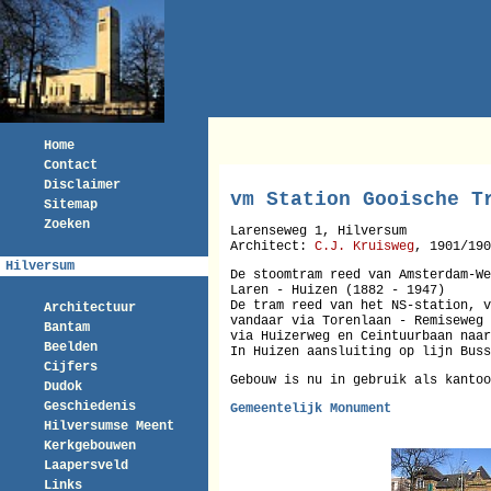
Home
Contact
Disclaimer
vm Station Gooische T
Sitemap
Zoeken
Larenseweg 1, Hilversum
Architect:
C.J. Kruisweg
, 1901/190
Hilversum
De stoomtram reed van Amsterdam-We
Laren - Huizen (1882 - 1947)
De tram reed van het NS-station, v
Architectuur
vandaar via Torenlaan - Remiseweg 
Bantam
via Huizerweg en Ceintuurbaan naar
Beelden
In Huizen aansluiting op lijn Buss
Cijfers
Gebouw is nu in gebruik als kanto
Dudok
Geschiedenis
Gemeentelijk Monument
Hilversumse Meent
Kerkgebouwen
Laapersveld
Links