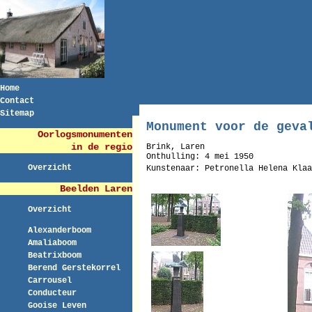
Home
Contact
Sitemap
Monument voor de geva
Oorlogsmonumenten
in de regio
Brink, Laren
Onthulling: 4 mei 1950
Overzicht
Kunstenaar: Petronella Helena Kla
Beelden Laren
Overzicht
Alexanderboom
Amaliaboom
Beatrixboom
Berend Gerstekorrel
Carrousel
Conducteur
Gooise Leven