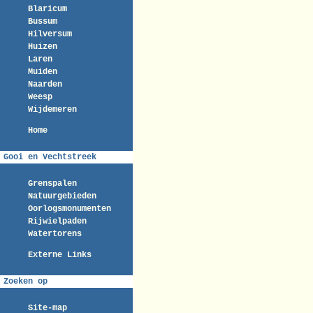
Blaricum
Bussum
Hilversum
Huizen
Laren
Muiden
Naarden
Weesp
Wijdemeren
Home
Gooi en Vechtstreek
Grenspalen
Natuurgebieden
Oorlogsmonumenten
Rijwielpaden
Watertorens
Externe Links
Zoeken op
Site-map