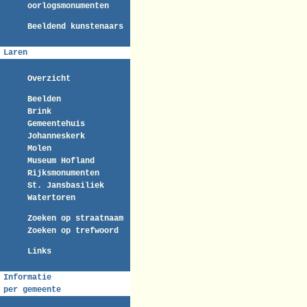
oorlogsmonumenten
Beeldend kunstenaars
Laren
Overzicht
Beelden
Brink
Gemeentehuis
Johanneskerk
Molen
Museum Hofland
Rijksmonumenten
St. Jansbasiliek
Watertoren
Zoeken op straatnaam
Zoeken op trefwoord
Links
Informatie
per gemeente