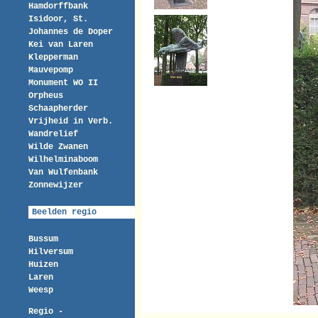
Hamdorffbank
Isidoor, St.
Johannes de Doper
Kei van Laren
Klepperman
Mauvepomp
Monument WO II
Orpheus
Schaapherder
Vrijheid in Verb.
Wandrelief
Wilde Zwanen
Wilhelminaboom
Van Wulfenbank
Zonnewijzer
Beelden regio
Bussum
Hilversum
Huizen
Laren
Weesp
Regio -