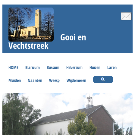
Gooi en
Vechtstreek
HOME
Blaricum
Bussum
Hilversum
Huizen
Laren
Muiden
Naarden
Weesp
Wijdemeren