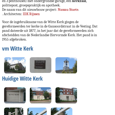
en 3 penthouses) met ondergrondse garage, een
kerkzaal
,
politiepost, groepspraktijk en apotheek.
De naam van dit nieuwbouw project:
Nassau Staete
.
. Architecten:
IDX Rijssen
Voor de ingebruikname van de Witte Kerk gingen de
gereformeerden ter kerke in de Gansoordstraat in de Vesting. Dat
pand dateerde uit 1877, in het jaar dat de gereformeerden zich
afscheidden van de Nederlandse Hervormde Kerk. Het pand is in
1955 afgebroken.
vm Witte Kerk
Huidige Witte Kerk