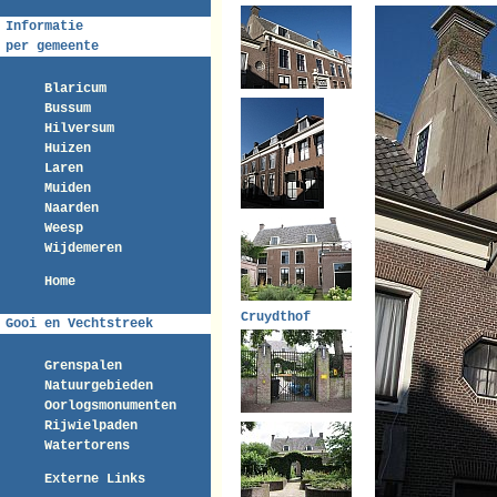
Informatie
per gemeente
Blaricum
Bussum
Hilversum
Huizen
Laren
Muiden
Naarden
Weesp
Wijdemeren
Home
Cruydthof
Gooi en Vechtstreek
Grenspalen
Natuurgebieden
Oorlogsmonumenten
Rijwielpaden
Watertorens
Externe Links