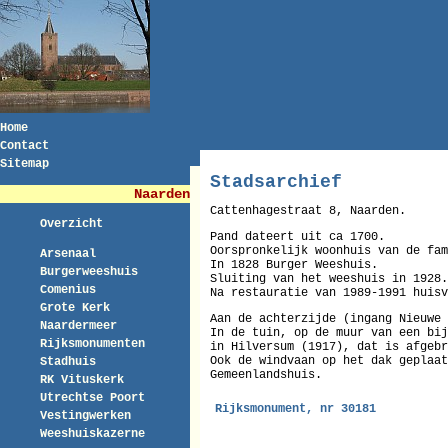
Home
Contact
Sitemap
Stadsarchief
Naarden
Cattenhagestraat 8, Naarden.
Overzicht
Pand dateert uit ca 1700.
Oorspronkelijk woonhuis van de fam
Arsenaal
In 1828 Burger Weeshuis.
Burgerweeshuis
Sluiting van het weeshuis in 1928.
Comenius
Na restauratie van 1989-1991 huisv
Grote Kerk
Aan de achterzijde (ingang Nieuwe 
Naardermeer
In de tuin, op de muur van een bi
Rijksmonumenten
in Hilversum (1917), dat is afgebr
Ook de windvaan op het dak geplaat
Stadhuis
Gemeenlandshuis.
RK Vituskerk
Utrechtse Poort
Rijksmonument, nr 30181
Vestingwerken
Weeshuiskazerne