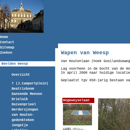
Home
Contact
Sitemap
Wapen van Weesp
Zoeken
Van Houtenlaan (hoek Gooilandseweg
Beelden Weesp
Lag voorheen in de bocht van de Ho
In april 2008 naar huidige locatie
Overzicht
Geplaatst tgv 650-jarig bestaan va
? (J.Campertplein)
Beatrixboom
Dansende Mensen
Drieluik
Hogeweyselaan
Duivenprieel
Herdersjongen
van Houten-
gedenkteken
Jongetje