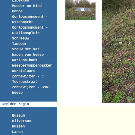
Libelles
Moeder en Kind
Oehoe
Oorlogsmonument -
Ossenmarkt
Oorlogsmonument -
Stationsplein
Schreeuw
Tamboer
Vrouw met kat
Wapen van Weesp
Wartena-bank
Weespermoppenbakker
Worstelaars
Zonnewijzer - J
Tooropstraat
Zonnewijzer - Smal
Weesp
Beelden regio
Bussum
Hilversum
Huizen
Laren