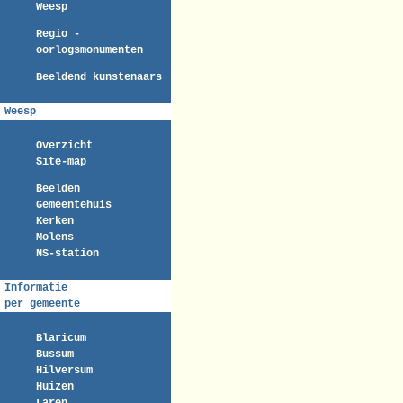
Weesp
Regio -
oorlogsmonumenten
Beeldend kunstenaars
Weesp
Overzicht
Site-map
Beelden
Gemeentehuis
Kerken
Molens
NS-station
Informatie
per gemeente
Blaricum
Bussum
Hilversum
Huizen