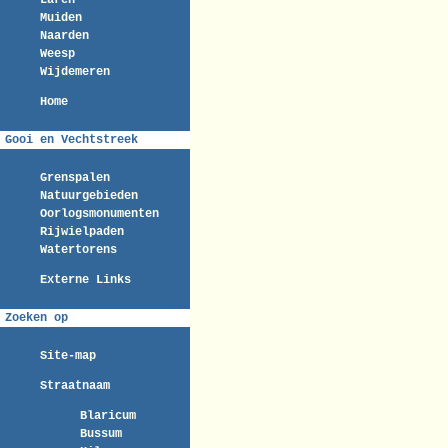
Laren
Muiden
Naarden
Weesp
Wijdemeren
Home
Gooi en Vechtstreek
Grenspalen
Natuurgebieden
Oorlogsmonumenten
Rijwielpaden
Watertorens
Externe Links
Zoeken op
Site-map
Straatnaam
Blaricum
Bussum