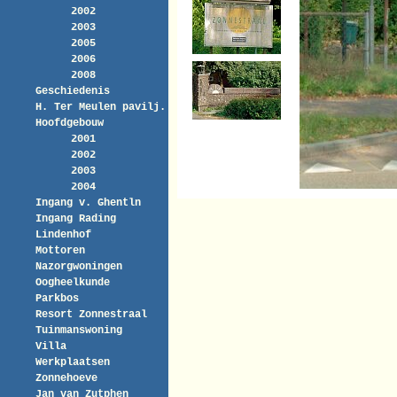
2002
2003
2005
2006
2008
Geschiedenis
H. Ter Meulen pavilj.
Hoofdgebouw
2001
2002
2003
2004
Ingang v. Ghentln
Ingang Rading
Lindenhof
Mottoren
Nazorgwoningen
Oogheelkunde
Parkbos
Resort Zonnestraal
Tuinmanswoning
Villa
Werkplaatsen
Zonnehoeve
Jan van Zutphen