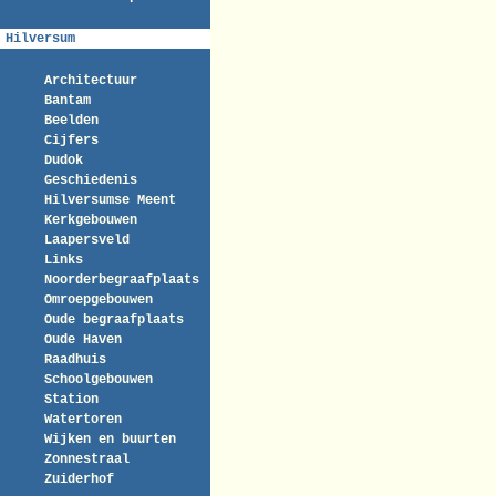
Hilversum
Architectuur
Bantam
Beelden
Cijfers
Dudok
Geschiedenis
Hilversumse Meent
Kerkgebouwen
Laapersveld
Links
Noorderbegraafplaats
Omroepgebouwen
Oude begraafplaats
Oude Haven
Raadhuis
Schoolgebouwen
Station
Watertoren
Wijken en buurten
Zonnestraal
Zuiderhof