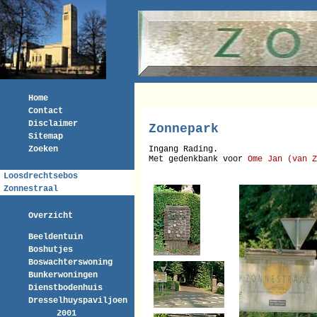
Home
Contact
Disclaimer
Zonnepark
Sitemap
Zoeken
Ingang Rading.
Met gedenkbank voor
Ome Jan (van Z
Loosdrechtsebos
Zonnestraal
Overzicht
Beeldentuin
Boshutjes
Boswachterswoning
Bunkerwoningen
Dienstbodenhuis
Dresselhuyspaviljoen
2001