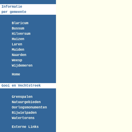
Informatie
per gemeente
Blaricum
Bussum
Hilversum
Huizen
Laren
Muiden
Naarden
Weesp
Wijdemeren
Home
Gooi en Vechtstreek
Grenspalen
Natuurgebieden
Oorlogsmonumenten
Rijwielpaden
Watertorens
Externe Links