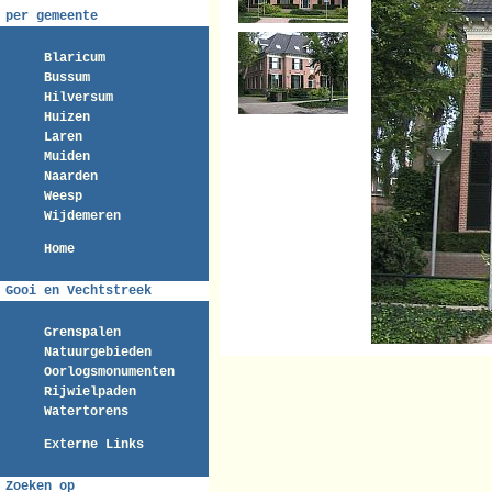
per gemeente
Blaricum
Bussum
Hilversum
Huizen
Laren
Muiden
Naarden
Weesp
Wijdemeren
Home
Gooi en Vechtstreek
Grenspalen
Natuurgebieden
Oorlogsmonumenten
Rijwielpaden
Watertorens
Externe Links
Zoeken op