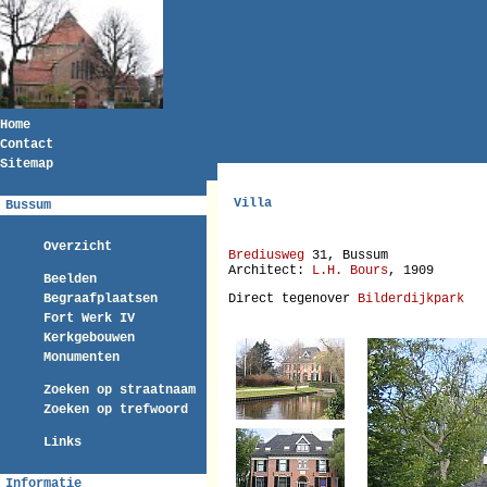
Home
Contact
Sitemap
Villa
Bussum
Overzicht
Brediusweg
31, Bussum
Architect:
L.H. Bours
, 1909
Beelden
Begraafplaatsen
Direct tegenover
Bilderdijkpark
Fort Werk IV
Kerkgebouwen
Monumenten
Zoeken op straatnaam
Zoeken op trefwoord
Links
Informatie