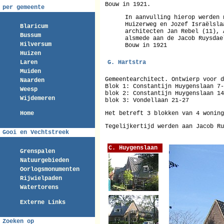
Bouw in 1921.
per gemeente
In aanvulling hierop werden 
Huizerweg en Jozef Israëlsla
Blaricum
architecten Jan Rebel (11), 
Bussum
alsmede aan de Jacob Ruysdae
Hilversum
Bouw in 1921
Huizen
Laren
G. Hartstra
Muiden
Gemeentearchitect. Ontwierp voor d
Naarden
Blok 1: Constantijn Huygenslaan 7-
Weesp
blok 2: Constantijn Huygenslaan 14
Wijdemeren
blok 3: Vondellaan 21-27
Home
Het betreft 3 blokken van 4 woning
Tegelijkertijd werden aan Jacob Ru
Gooi en Vechtstreek
C. Huygenslaan
Grenspalen
Natuurgebieden
Oorlogsmonumenten
Rijwielpaden
Watertorens
Externe Links
Zoeken op