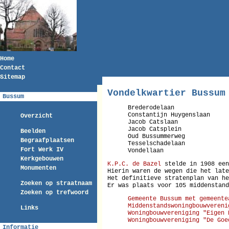
Home
Contact
Sitemap
Vondelkwartier Bussum
Bussum
Brederodelaan
Constantijn Huygenslaan
Overzicht
Jacob Catslaan
Jacob Catsplein
Beelden
Oud Bussummerweg
Begraafplaatsen
Tesselschadelaan
Fort Werk IV
Vondellaan
Kerkgebouwen
K.P.C. de Bazel
stelde in 1908 een
Monumenten
Hierin waren de wegen die het late
Het definitieve stratenplan van he
Zoeken op straatnaam
Er was plaats voor 105 middenstand
Zoeken op trefwoord
Gemeente Bussum met gemeente
Middenstandswoningbouwvereni
Links
Woningbouwvereniging "Eigen 
Woningbouwvereniging "De Goe
Informatie