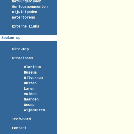
Natuurgebieden
Oorlogsmonumenten
Rijwielpaden
Watertorens
Externe Links
Zoeken op
Site-map
Straatnaam
Blaricum
Bussum
Hilversum
Huizen
Laren
Muiden
Naarden
Weesp
Wijdemeren
Trefwoord
Contact