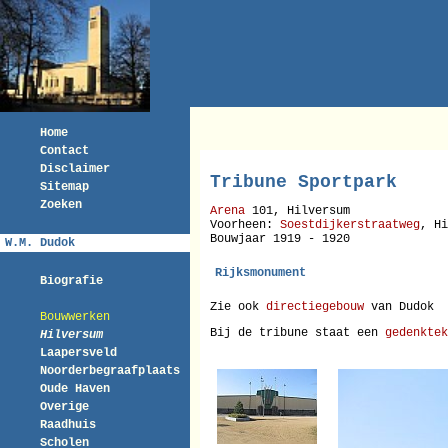
Home
Contact
Disclaimer
Tribune Sportpark
Sitemap
Zoeken
Arena
101, Hilversum
Voorheen:
Soestdijkerstraatweg
, Hi
Bouwjaar 1919 - 1920
W.M. Dudok
Rijksmonument
Biografie
Zie ook
directiegebouw
van Dudok
Bouwwerken
Bij de tribune staat een
gedenktek
Hilversum
Laapersveld
Noorderbegraafplaats
Oude Haven
Overige
Raadhuis
Scholen