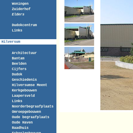
Woningen
Zuiderhof
Elders
Dudokcentrum
Links
Hilversum
Architectuur
Bantam
Beelden
Cijfers
Dudok
Geschiedenis
Hilversumse Meent
Kerkgebouwen
Laapersveld
Links
Noorderbegraafplaats
Omroepgebouwen
Oude begraafplaats
Oude Haven
Raadhuis