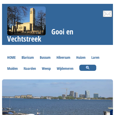
Gooi en
Vechtstreek
HOME
Blaricum
Bussum
Hilversum
Huizen
Laren
Muiden
Naarden
Weesp
Wijdemeren