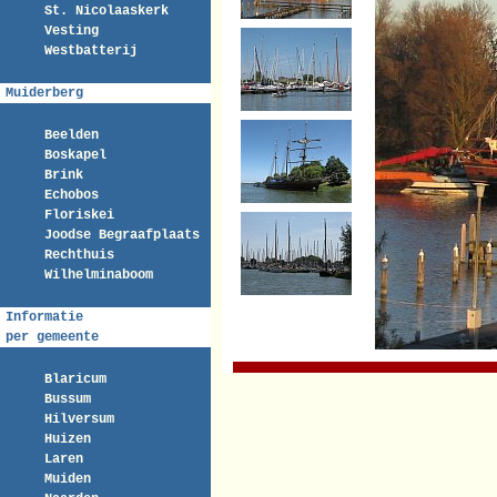
St. Nicolaaskerk
Vesting
Westbatterij
Muiderberg
Beelden
Boskapel
Brink
Echobos
Floriskei
Joodse Begraafplaats
Rechthuis
Wilhelminaboom
Informatie
per gemeente
Blaricum
Bussum
Hilversum
Huizen
Laren
Muiden