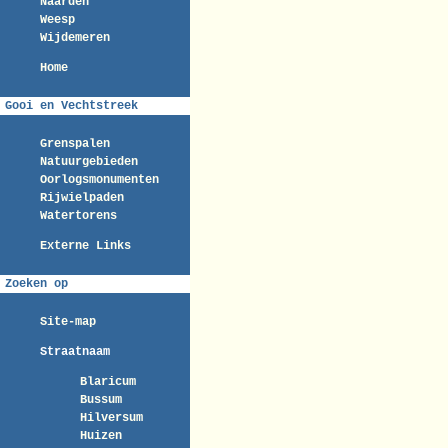
Naarden
Weesp
Wijdemeren
Home
Gooi en Vechtstreek
Grenspalen
Natuurgebieden
Oorlogsmonumenten
Rijwielpaden
Watertorens
Externe Links
Zoeken op
Site-map
Straatnaam
Blaricum
Bussum
Hilversum
Huizen