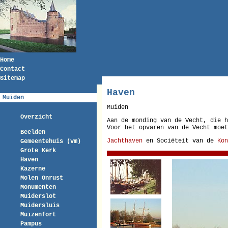
Home
Contact
Sitemap
Haven
Muiden
Muiden
Overzicht
Aan de monding van de Vecht, die h
Voor het opvaren van de Vecht moet
Beelden
Jachthaven
en Sociëteit van de
Kon
Gemeentehuis (vm)
Grote Kerk
Haven
Kazerne
Molen Onrust
Monumenten
Muiderslot
Muidersluis
Muizenfort
Pampus