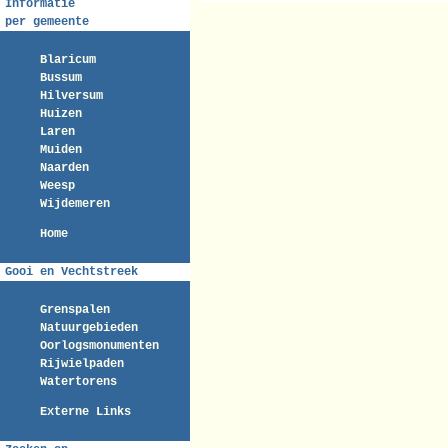
Informatie
per gemeente
Blaricum
Bussum
Hilversum
Huizen
Laren
Muiden
Naarden
Weesp
Wijdemeren
Home
Gooi en Vechtstreek
Grenspalen
Natuurgebieden
Oorlogsmonumenten
Rijwielpaden
Watertorens
Externe Links