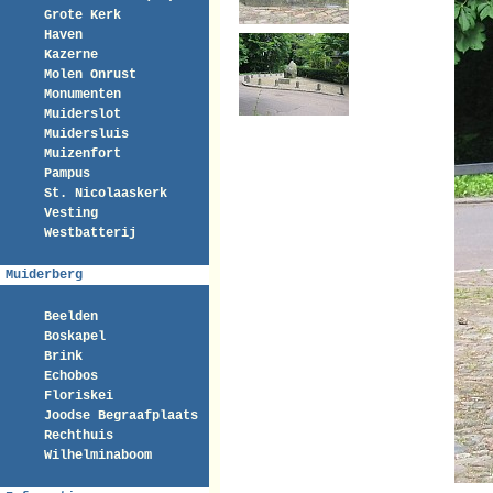
Grote Kerk
Haven
Kazerne
Molen Onrust
Monumenten
Muiderslot
Muidersluis
Muizenfort
Pampus
St. Nicolaaskerk
Vesting
Westbatterij
Muiderberg
Beelden
Boskapel
Brink
Echobos
Floriskei
Joodse Begraafplaats
Rechthuis
Wilhelminaboom