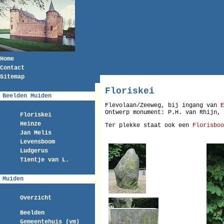
Home
Contact
Sitemap
Floriskei
Beelden Muiden
Flevolaan/Zeeweg, bij ingang van
E
Ontwerp monument: P.H. van Rhijn, 
Floriskei
Heinze
Ter plekke staat ook een
Florisboo
Jan Melis
Levensboom
Ludgerus
Tientje van L.
Muiden
Overzicht
Beelden
Gemeentehuis (vm)