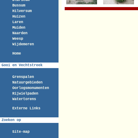
Blaricum
Bussum
Hilversum
Huizen
Laren
Muiden
Naarden
Weesp
Wijdemeren
Home
Gooi en Vechtstreek
Grenspalen
Natuurgebieden
Oorlogsmonumenten
Rijwielpaden
Watertorens
Externe Links
Zoeken op
Site-map