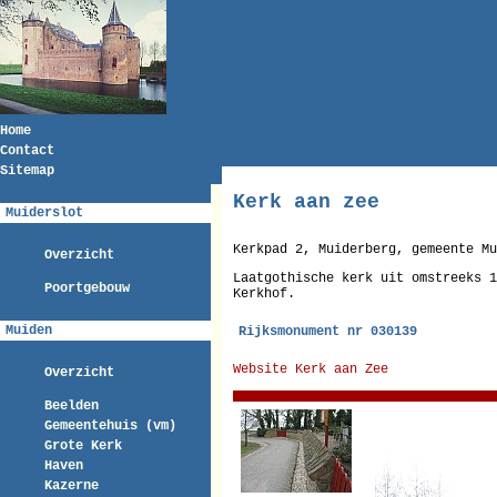
Home
Contact
Sitemap
Kerk aan zee
Muiderslot
Kerkpad 2, Muiderberg, gemeente Mu
Overzicht
Laatgothische kerk uit omstreeks 1
Poortgebouw
Kerkhof.
Muiden
Rijksmonument nr 030139
Website Kerk aan Zee
Overzicht
Beelden
Gemeentehuis (vm)
Grote Kerk
Haven
Kazerne