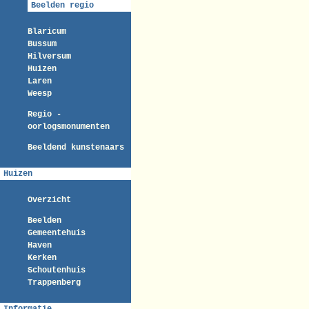
Beelden regio
Blaricum
Bussum
Hilversum
Huizen
Laren
Weesp
Regio -
oorlogsmonumenten
Beeldend kunstenaars
Huizen
Overzicht
Beelden
Gemeentehuis
Haven
Kerken
Schoutenhuis
Trappenberg