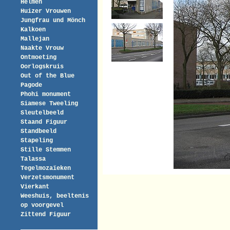
Helmen
Huizer Vrouwen
Jungfrau und Mönch
Kalkoen
Mallejan
Naakte Vrouw
Ontmoeting
Oorlogskruis
Out of the Blue
Pagode
Phohi monument
Siamese Tweeling
Sleutelbeeld
Staand Figuur
Standbeeld
Stapeling
Stille Stemmen
Talassa
Tegelmozaïeken
Verzetsmonument
Vierkant
Weeshuis, beeltenis
op voorgevel
Zittend Figuur