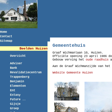
Home
Contact
Sitemap
Gemeentehuis
Beelden Huizen
Graaf Wichmanlaan 10, Huizen.
Overzicht
Officiële opening 23 april 1986 do
Gebouw verving het
oude raadhuis
a
Adviser
Aan de Graaf Wichmanzijde van het
Bank
Revalidatiecentrum
Website Gemeente Huizen
Trappenberg
Benjamin
Elementen
Ent
Extasy
Future ..
Gijsje
Groep