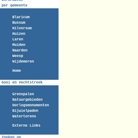
Informatie
per gemeente
Blaricum
Bussum
Hilversum
Huizen
Laren
Muiden
Naarden
Weesp
Wijdemeren
Home
Gooi en Vechtstreek
Grenspalen
Natuurgebieden
Oorlogsmonumenten
Rijwielpaden
Watertorens
Externe Links
Zoeken op