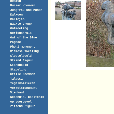
Helmen
Huizer Vrouwen
Jungfrau und Mönch
Kalkoen
Mallejan
Naakte Vrouw
Ontmoeting
Oorlogskruis
Out of the Blue
Pagode
Phohi monument
Siamese Tweeling
Sleutelbeeld
Staand Figuur
Standbeeld
Stapeling
Stille Stemmen
Talassa
Tegelmozaïeken
Verzetsmonument
Vierkant
Weeshuis, beeltenis
op voorgevel
Zittend Figuur