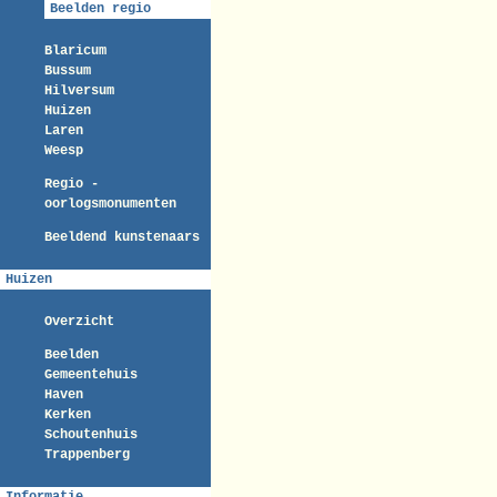
Beelden regio
Blaricum
Bussum
Hilversum
Huizen
Laren
Weesp
Regio -
oorlogsmonumenten
Beeldend kunstenaars
Huizen
Overzicht
Beelden
Gemeentehuis
Haven
Kerken
Schoutenhuis
Trappenberg