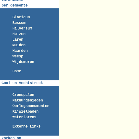
Informatie
per gemeente
Blaricum
Bussum
Hilversum
Huizen
Laren
Muiden
Naarden
Weesp
Wijdemeren
Home
Gooi en Vechtstreek
Grenspalen
Natuurgebieden
Oorlogsmonumenten
Rijwielpaden
Watertorens
Externe Links
Zoeken op