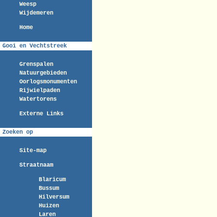
Weesp
Wijdemeren
Home
Gooi en Vechtstreek
Grenspalen
Natuurgebieden
Oorlogsmonumenten
Rijwielpaden
Watertorens
Externe Links
Zoeken op
Site-map
Straatnaam
Blaricum
Bussum
Hilversum
Huizen
Laren