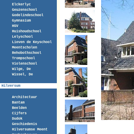
Elckerlyc
Geuzenschool
Godelindeschool
Gymnasium
HSV
Huishoudschool
Lelyschool
Lieven de Keyschool
Meentscholen
Rehobothschool
Trompschool
Violenschool
Wilge, De
Wissel, De
Hilversum
Architectuur
Bantam
Beelden
Cijfers
Dudok
Geschiedenis
Hilversumse Meent