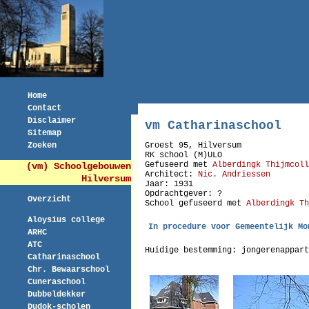
Home
Contact
Disclaimer
vm Catharinaschool
Sitemap
Zoeken
Groest 95, Hilversum
RK school (M)ULO
Gefuseerd met
Alberdingk Thijmcoll
(vm) Schoolgebouwen
Architect:
Nic. Andriessen
Hilversum
Jaar: 1931
Opdrachtgever: ?
Overzicht
School gefuseerd met
Alberdingk Th
Aloysius college
In procedure voor Gemeentelijk Mo
ARHC
ATC
Huidige bestemming: jongerenappart
Catharinaschool
Chr. Bewaarschool
Cuneraschool
Dubbeldekker
Dudok-scholen