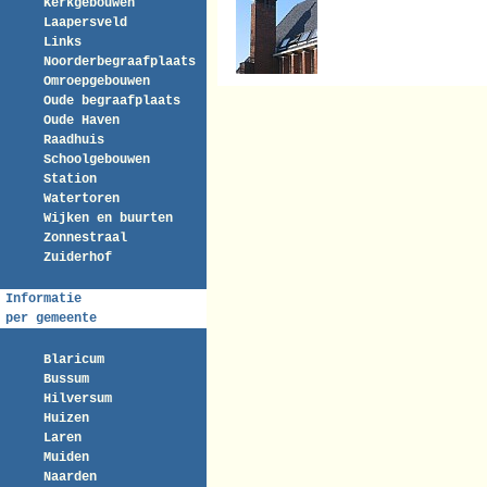
Kerkgebouwen
Laapersveld
Links
Noorderbegraafplaats
Omroepgebouwen
Oude begraafplaats
Oude Haven
Raadhuis
Schoolgebouwen
Station
Watertoren
Wijken en buurten
Zonnestraal
Zuiderhof
Informatie
per gemeente
Blaricum
Bussum
Hilversum
Huizen
Laren
Muiden
Naarden